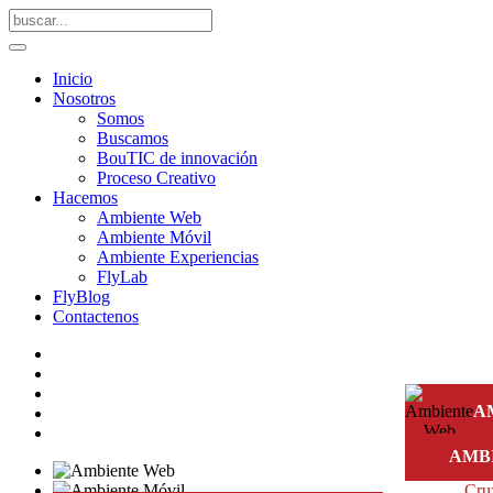
Inicio
Nosotros
Somos
Buscamos
BouTIC de innovación
Proceso Creativo
Hacemos
Ambiente Web
Ambiente Móvil
Ambiente Experiencias
FlyLab
FlyBlog
Contactenos
A
Arti
AMB
transf
Cruz